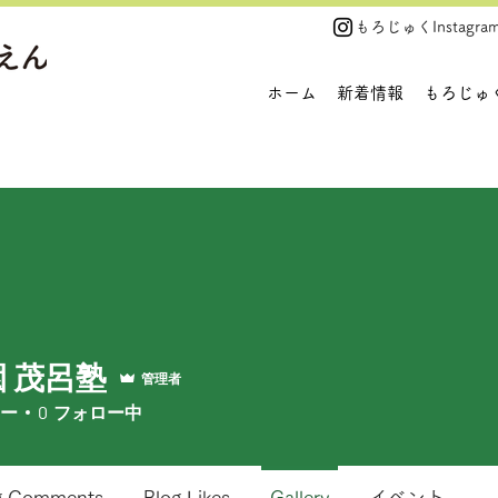
​もろじゅくInstagra
ホーム
新着情報
もろじゅ
 茂呂塾
管理者
ー
0
フォロー中
g Comments
Blog Likes
Gallery
イベント