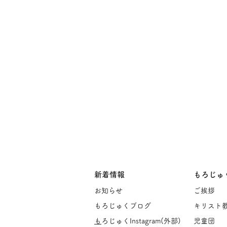
新着情報
もろじゅ
お知らせ
ご挨
拶
もろじゅくブログ
キリスト
​
もろじゅくInstagram(
外部)
児童団