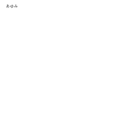
あゆみ
もろじゅくの生活
年間行事
遊ぶ
食べる
働く
入園のご案内
保育園概要
茂呂塾保育園 Q&A
見学会について
地域保育について