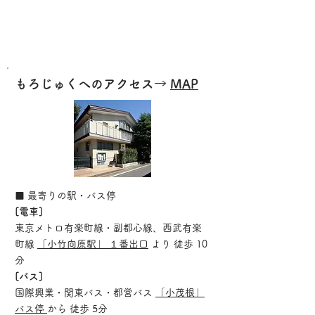
もろじゅくへのアクセス→
MAP
■ 最寄りの駅・バス停
[電車]
東京メトロ有楽町線・副都心線、西武有楽
町線
「小竹向原駅」 １番出口
より 徒歩 10
分
[バス]
国際興業・関東バス・都営バス
「小茂根」
バス停
から 徒歩 5分