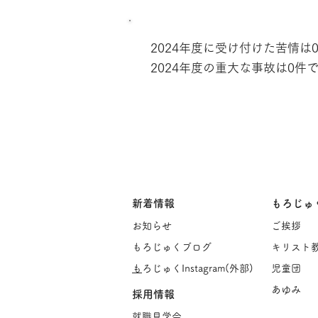
2024年度に受け付けた苦情は
2024年度の重大な事故は0件
新着情報
もろじゅ
お知らせ
ご挨
拶
もろじゅくブログ
キリスト
​
もろじゅくInstagram(
外部)
児童団
あゆみ
採用情報
​
就職見学会