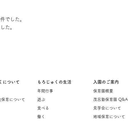
0件でした。
でした。
くについて
もろじゅくの生活
入園のご案内
年間行事
保育園概要
教保育について
遊ぶ
茂呂塾保育園 Q&A
食べる
見学会について
働く
地域保育について