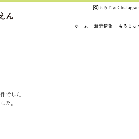
​もろじゅくInstagra
ホーム
新着情報
もろじゅ
0件でした
でした。