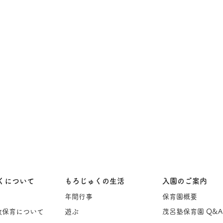
くについて
もろじゅくの生活
入園のご案内
年間行事
保育園概要
教保育について
遊ぶ
茂呂塾保育園 Q&A