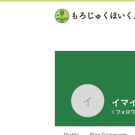
イマ
イマイ
0
フォロワ
Profile
Blog Comments