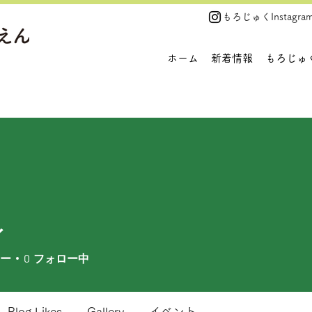
​もろじゅくInstagra
ホーム
新着情報
もろじゅ
イ
ー
0
フォロー中
Blog Likes
Gallery
イベント