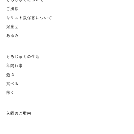
ご挨
拶
キリスト教保育について
児童団
あゆみ
もろじゅくの生活
年間行事
遊ぶ
食べる
働く
入園のご案内
保育園概要
茂呂塾保育園 Q&A