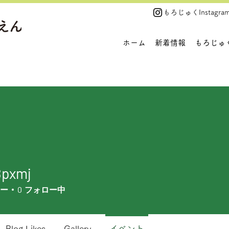
​もろじゅくInstagra
ホーム
新着情報
もろじゅ
8pxmj
mj
ー
0
フォロー中
Blog Likes
Gallery
イベント