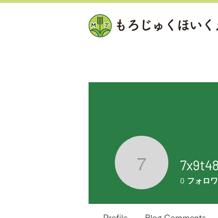
7x9t4
7x9t48px
0
フォロワ
Profile
Blog Comments