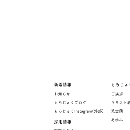
新着情報
もろじゅ
お知らせ
ご挨
拶
もろじゅくブログ
キリスト
​
もろじゅくInstagram(
外部)
児童団
あゆみ
採用情報