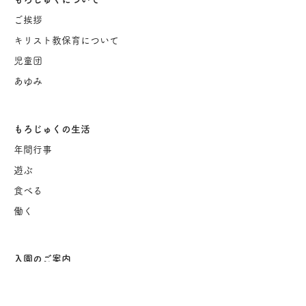
ご挨
拶
キリスト教保育について
児童団
あゆみ
もろじゅくの生活
年間行事
遊ぶ
食べる
働く
入園のご案内
保育園概要
茂呂塾保育園 Q&A