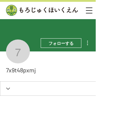
その他
フォローする
7x9t48pxmj
7x9t48pxmj