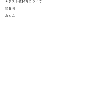
キリスト教保育について
児童団
あゆみ
もろじゅくの生活
年間行事
遊ぶ
食べる
働く
入園のご案内
保育園概要
茂呂塾保育園 Q&A
見学会について
地域保育について