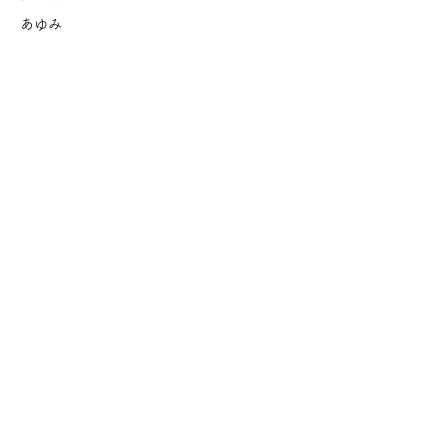
あゆみ
もろじゅくの生活
年間行事
遊ぶ
食べる
働く
入園のご案内
保育園概要
茂呂塾保育園 Q&A
見学会について
地域保育について