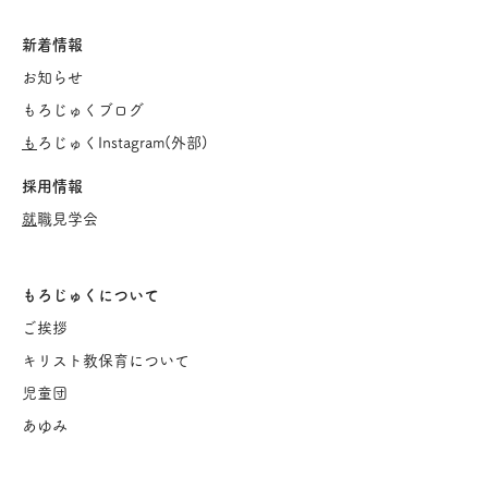
新着情報
お知らせ
もろじゅくブログ
​
もろじゅくInstagram(
外部)
採用情報
​
就職見学会
もろじゅくについて
ご挨
拶
キリスト教保育について
児童団
あゆみ