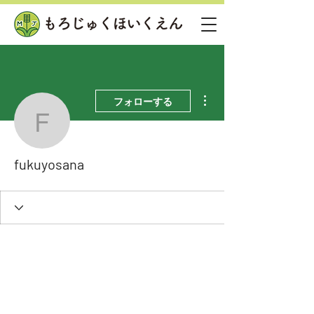
その他
フォローする
fukuyosana
fukuyosana