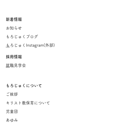
新着情報
お知らせ
もろじゅくブログ
​
もろじゅくInstagram(
外部)
採用情報
​
就職見学会
もろじゅくについて
ご挨
拶
キリスト教保育について
児童団
あゆみ