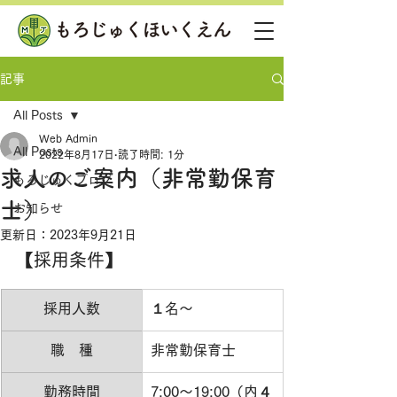
記事
All Posts
Web Admin
All Posts
2022年8月17日
読了時間: 1分
求人のご案内（非常勤保育
もろじゅくブログ
士）
お知らせ
更新日：
2023年9月21日
【採用条件】
​採用人数
１名～
​職　種
​非常勤保育士
勤務時間
7:00～19:00（内４