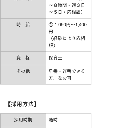
～８時間・週３日
～５日・応相談）
時　給
① 1,050円～1,400
円
（経験により応相
談）
資　格
保育士
その他
早番・遅番できる
方、なお可
【採用方法】
採用時期
​随時