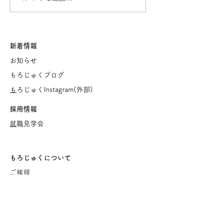
2026年度の見学会につい
レシピ本「もろ
て
はん」のご紹介
新着情報
お知らせ
もろじゅくブログ
​
もろじゅくInstagram(
外部)
採用情報
​
就職見学会
もろじゅくについて
ご挨
拶
キリスト教保育について
児童団
あゆみ