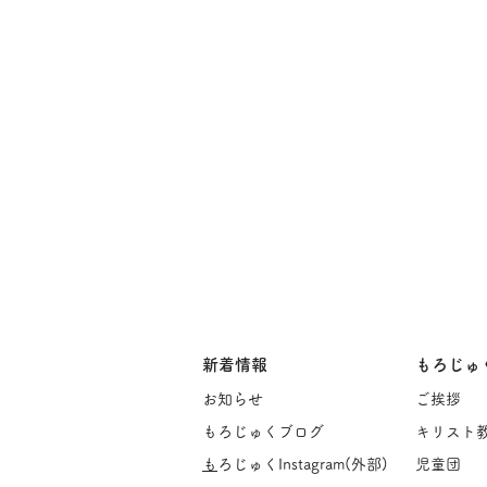
新着情報
もろじゅ
お知らせ
ご挨
拶
もろじゅくブログ
キリスト
​
もろじゅくInstagram(
外部)
児童団