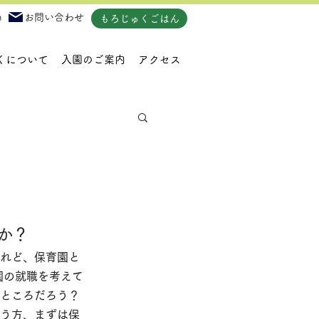
m
お問い合わせ
もろじゅくごはん
くについて
入園のご案内
アクセス
か？
れど、保育園と
園の就職を考えて
ところだろう？ 
いう方、まずは保