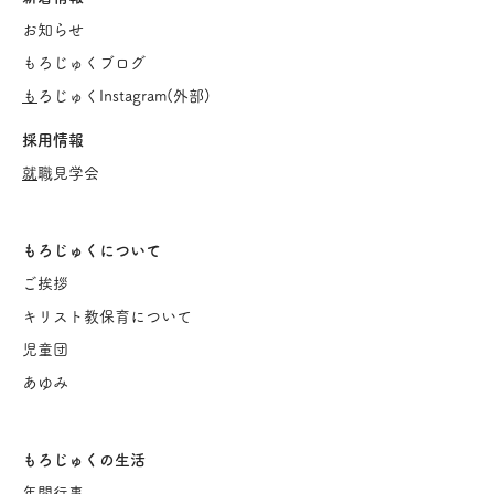
お知らせ
もろじゅくブログ
​
もろじゅくInstagram(
外部)
採用情報
​
就職見学会
もろじゅくについて
ご挨
拶
キリスト教保育について
児童団
あゆみ
もろじゅくの生活
年間行事