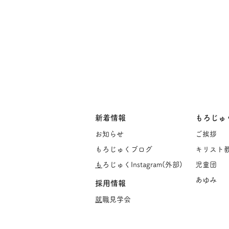
新着情報
もろじゅ
お知らせ
ご挨
拶
もろじゅくブログ
キリスト
​
もろじゅくInstagram(
外部)
児童団
あゆみ
採用情報
​
就職見学会