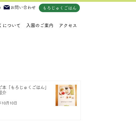
m
お問い合わせ
もろじゅくごはん
くについて
入園のご案内
アクセス
ピ本「もろじゅくごはん」
紹介
年10月10日