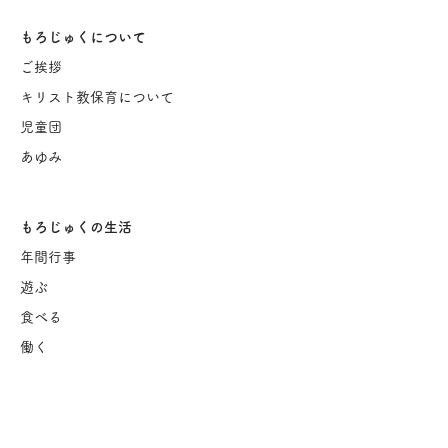
もろじゅくについて
ご挨
拶
キリスト教保育について
児童団
あゆみ
もろじゅくの生活
年間行事
遊ぶ
食べる
働く
入園のご案内
保育園概要