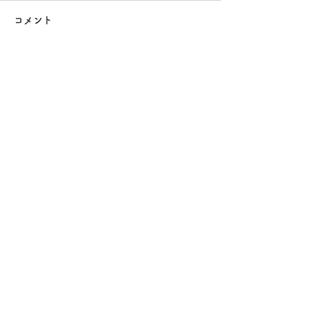
コメント
茂呂山公園
久々に更新しま
コメントを追加…
新着情報
お知らせ
もろじゅくブログ
​
もろじゅくInstagram(
外部)
採用情報
​
就職見学会
もろじゅくについて