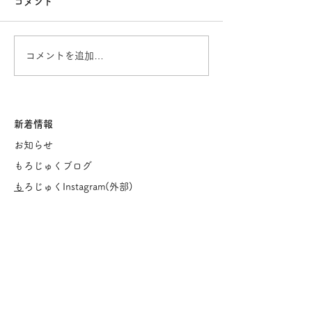
入園式
コメント
茂呂山公園
コメントを追加…
新着情報
お知らせ
もろじゅくブログ
​
もろじゅくInstagram(
外部)
採用情報
​
就職見学会
もろじゅくについて
ご挨
拶