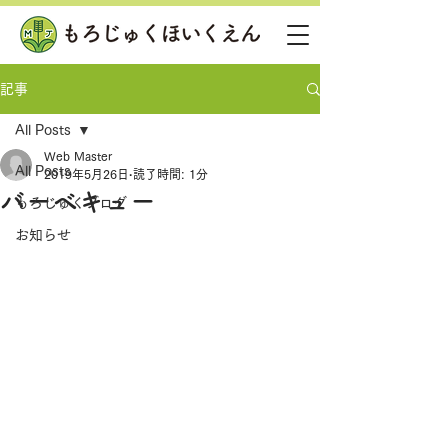
記事
All Posts
Web Master
All Posts
2019年5月26日
読了時間: 1分
バーベキュー
もろじゅくブログ
お知らせ